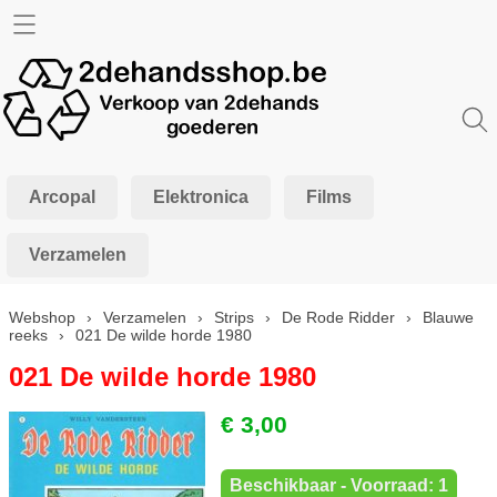
Home
Info
Contact
Arcopal
Elektronica
Films
Mijn account
Verzamelen
Webshop
›
Verzamelen
›
Strips
›
De Rode Ridder
›
Blauwe
reeks
›
021 De wilde horde 1980
021 De wilde horde 1980
€ 3,00
Beschikbaar - Voorraad: 1